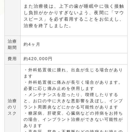
また治療後は、上下の歯が睡眠中に強く接触
し負担がかかりすぎないよう、夜間に「マウ
スピース」を必ず着用することをお伝えし、
治療を終了しました。
治療
約4ヶ月
期間
費用
約420,000円
・外科処置後に腫れ、出血が生じる場合があり
ます
・外科処置後に痛みが長引く場合があります。
必要に応じ痛み止めを併用します
・メンテナンスを怠ったり、喫煙したりする
治療
と、お口の中に大きな悪影響を及ぼし、インプ
のリ
ラント周囲炎などにかかる可能性があります
スク
・糖尿病、肝硬変、心臓病などの持病をお持ち
の場合、インプラント治療ができない可能性が
あります
・高血圧、貧血・不整脈などの持病をお持ちの