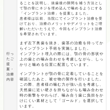
ることを説明し、抜歯後の隙間を補う方法とし
て顎の骨にネジを埋め込んで噛めるようにする
「インプラント治療」を提案しました。
患者様は以前、当院にてインプラント治療を受
けており、治療のメリットやデメリットをご理
解いただいたうえで、今回もインプラント治療
を希望されています。
まず左下奥歯を抜き、歯茎の治癒を待ってか
らインプラント手術を実施しました。
行っ
インプラント埋入の際には、顎の骨の形状や
たご
上の歯との噛み合わせを考慮しながら、しっ
提
かりと噛める位置に配置しています。
案・
インプラントが顎の骨に定着していることを
治療
確認したあと、被せ物の製作を行いました。
内容
この際、患者様の噛む力が強い点を考慮し、
天然歯に近い硬さを持ちながらも噛み合わせ
時の衝撃をやわらげ、噛み合う歯に負担をか
けにくい素材として「ゴールド」を選択して
います。