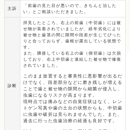
「前歯の見た目が悪いので、きちんと治した
主訴
い」とご相談いただきました。
拝見したところ、右上の前歯（中切歯）には被
せ物が装着されていましたが、経年劣化により
被せ物と歯茎の間に隙間や段差が生じてぴった
りと合っておらず、歯根が露出している状態で
す。
また、隣接している右上の歯（側切歯）は欠損
しており、右上中切歯と連結した被せ物で修復
されていました。
このまま放置すると審美性に悪影響が出るだ
けでなく、段差部分などに磨き残しが増える
診断
ことで歯と被せ物の隙間から細菌が侵入し、
虫歯になるリスクが高まります。
現時点では痛みなどの自覚症状はなく、レン
トゲン写真や歯の土台の状態からも、中切歯
に虫歯や破折は見られませんでした。また、
過去に行った虫歯治療の経過も良好です。