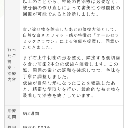
以上のことから、神経の再治療は必要なく、
被せ物の作り直しによって審美性や機能性の
回復が可能であると診断しました。
古い被せ物を除去したあとの修復方法として、
自然な白さとフィット感が特徴の「オールセラ
ミッククラウン」による治療を提案し、同意い
ただきました。
行っ
たご
まず右上中切歯の形を整え、隣接する側切歯
提
を含む前歯2本分の仮歯を装着します。この
案・
際、周囲の歯との調和を確認しつつ、色味を
治療
丁寧に調整しました。
内容
仮歯が自然な形になったことを確認したあ
と、精密な型取りを行い、最終的な被せ物を
装着して治療を終了しています。
治療
約2週間
期間
費用
約300,000円