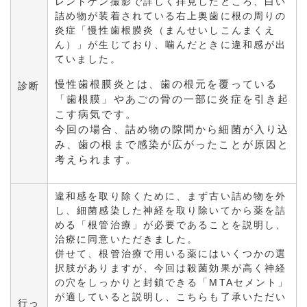
レントゲン撮影で詳しく拝見したところ、白い
詰め物が装着されている右上奥歯に根の周りの
炎症「慢性歯根膜炎（まんせいしこんまくえ
ん）」が生じており、噛んだときに違和感が出
ていました。
慢性歯根膜炎とは、歯の根元を覆っている
診断
「歯根膜」やあごの骨の一部に炎症を引き起
こす病気です。
今回の場合、詰め物の隙間から細菌が入り込
み、歯の根まで感染が広がったことが原因と
考えられます。
違和感を取り除くために、まず古い詰め物を外
し、細菌感染した神経を取り除いてから薬を詰
める「根管治療」が必要であることを説明し、
治療に同意いただきました。
併せて、根管治療で用いる薬にはいくつかの選
択肢がありますが、今回は殺菌効果が高く神経
の穴をしっかりと封鎖できる「MTAセメント」
が適していると説明し、こちらも了承いただい
行っ