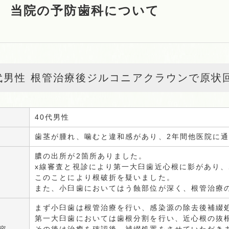
当院の予防歯科について
0代男性 根管治療後ジルコニアクラウンで原状
40代男性
歯茎が腫れ、噛むと違和感があり、2年間他医院に
膿の出所が2箇所ありました。
x線審査と視診により第一大臼歯近心根に影があり、
このことにより根破折を疑いました。
また、小臼歯においてはう蝕部位が深く、根管治療
まず小臼歯は根管治療を行い、感染源の除去後補綴
第一大臼歯においては歯根分割を行い、近心根の抜