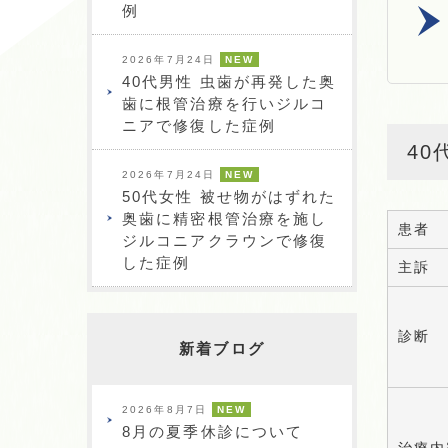
例
2026年7月24日
NEW
40代男性 虫歯が再発した奥
歯に根管治療を行いジルコ
ニアで修復した症例
4
2026年7月24日
NEW
50代女性 被せ物がはずれた
奥歯に精密根管治療を施し
患者
ジルコニアクラウンで修復
した症例
主訴
診断
新着ブログ
2026年8月7日
NEW
8月の夏季休診について