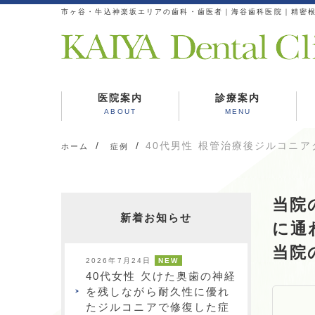
市ヶ谷・牛込神楽坂エリアの歯科・歯医者｜海谷歯科医院｜精密
医院案内
診療案内
ABOUT
MENU
診療コンセプト
海谷歯科医院の特徴
スタッフ紹介
院内ツアー
お知らせ
虫歯治療
精密根管治療
歯周病治療
インプラント
審美歯科
予防歯科
矯正
歯科検診
40代男性 根管治療後ジルコニ
ホーム
症例
当院
新着お知らせ
に通
当院
2026年7月24日
NEW
40代女性 欠けた奥歯の神経
を残しながら耐久性に優れ
たジルコニアで修復した症