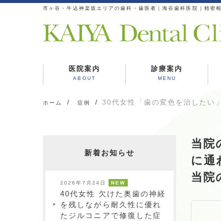
市ヶ谷・牛込神楽坂エリアの歯科・歯医者｜海谷歯科医院｜精密
医院案内
診療案内
ABOUT
MENU
診療コンセプト
海谷歯科医院の特徴
スタッフ紹介
院内ツアー
お知らせ
虫歯治療
精密根管治療
歯周病治療
インプラント
審美歯科
予防歯科
矯正
歯科検診
30代女性「歯の変色を治したい
ホーム
症例
当院
新着お知らせ
に通
当院
2026年7月24日
NEW
40代女性 欠けた奥歯の神経
を残しながら耐久性に優れ
たジルコニアで修復した症