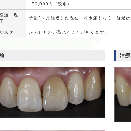
150,000円（税別）
経過・現
予後6ヶ月経過した現在、冷水痛もなく、経過
子
リスク
かぶせものが取れることがあります。
前
治療