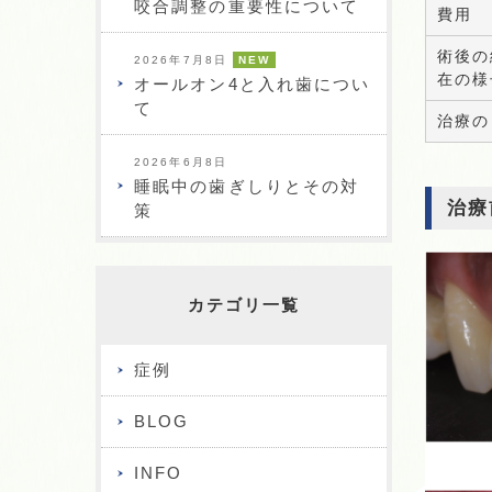
咬合調整の重要性について
費用
術後の
2026年7月8日
NEW
在の様
オールオン4と入れ歯につい
て
治療の
2026年6月8日
睡眠中の歯ぎしりとその対
治療
策
カテゴリ一覧
症例
BLOG
INFO