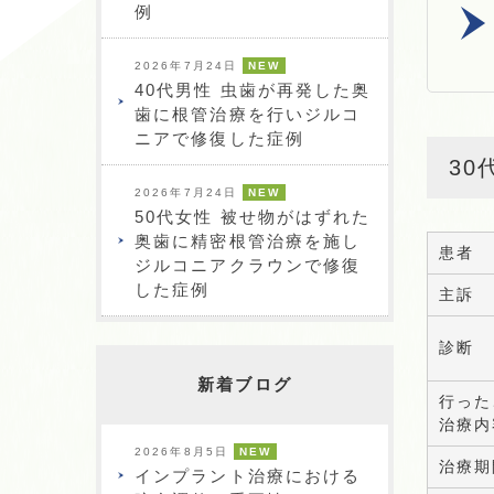
例
2026年7月24日
NEW
40代男性 虫歯が再発した奥
歯に根管治療を行いジルコ
ニアで修復した症例
3
2026年7月24日
NEW
50代女性 被せ物がはずれた
奥歯に精密根管治療を施し
患者
ジルコニアクラウンで修復
した症例
主訴
診断
新着ブログ
行った
治療内
2026年8月5日
NEW
治療期
インプラント治療における